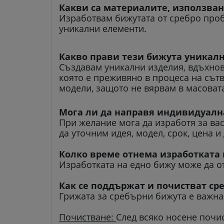
Какви са материалите, използван
Изработвам бижутата от сребро проб
уникални елементи.
Какво прави тези бижута уникал
Създавам уникални изделия, вдъхнов
която е преживяно в процеса на сът
модели, защото не вярвам в масовата
Мога ли да направя индивидуалн
При желание мога да изработя за ва
да уточним идея, модел, срок, цена 
Колко време отнема изработката 
Изработката на едно бижу може да от
Как се поддържат и почистват ср
Грижата за сребърни бижута е важна,
Почистване:
След всяко носене почи