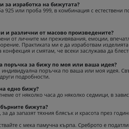
и за изработка на бижутата?
а 925 или проба 999, в комбинация с естествени 
ни и различни от масово произведените?
ени от личните ми преживявания, емоции, впечатле
ворение. Практиката ми е да изработвам изделията
 конфекция и смятам, че всеки заслужава да блес
а поръчка за бижу по моя или ваша идея?
с индивидуална поръчка по ваша или моя идея. Свъ
и други подробности.
на едно бижу?
неме от няколко часа до няколко седмици, в зави
ебърните бижута?
 за да запазят тяхния блясък и красота през годин
ствайте с мека памучна кърпа. Среброто е податл