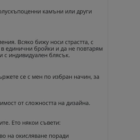
полускъпоценни камъни или други
ния. Всяко бижу носи страстта, с
 в единични бройки и да не повтарям
ти с индивидуален блясък.
ржете се с мен по избран начин, за
симост от сложността на дизайна.
ите. Ето някои съвети:
иво на окисляване поради