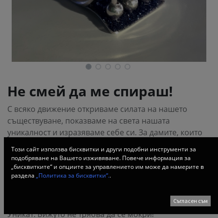
Не смей да ме спираш!
С всяко движение откриваме силата на нашето
съществуване, показваме на света нашата
уникалност и изразяваме себе си. За дамите, които
трудно се спират пред предизвикателства, този
Този сайт използва бисквитки и други подобни инструменти за
пръстен с движещи се елементи ще им напомня за
подобряване на Вашето изживяване. Повече информация за
ритъма на душата им и за техните мечти.
„бисквитките“ и опциите за управлението им може да намерите в
раздела
„Политика за бисквитки“.
.
Ръчно изработен кинетичен пръстен от сребро 925,
Съгласен съм
комбиниран с бляскав, биоразградим брокат.
Уникат. Бижуто не трябва да се мокри!