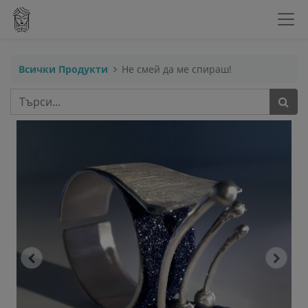
Всички Продукти
Не смей да ме спираш!